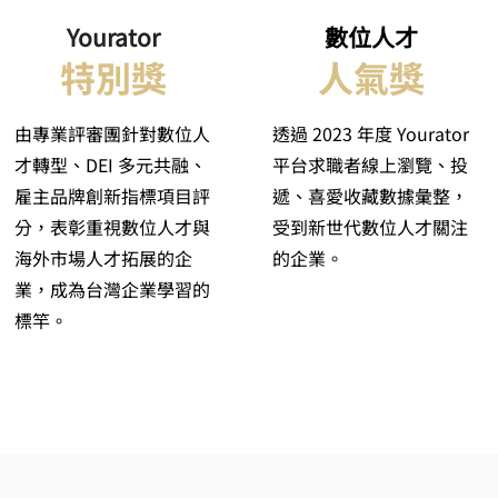
Yourator
​數位人才
​特別獎
人氣獎
由專業評審團針對數位人
透過 2023 年度 Yourator
才轉型、DEI 多元共融、
平台求職者線上瀏覽、投
雇主品牌創新指標項目評
遞、喜愛收藏數據彙整，
分，表彰重視數位人才與
受到新世代數位人才關注
海外市場人才拓展的企
的企業。
業，成為台灣企業學習的
標竿。